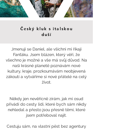
Český kluk s italskou
duší
Jmenuji se Daniel, ale všichni mi říkají
Fanťáku. Jsem blázen, který věří, že
všechno je možné a vše má svůj důvod. Na
naší krásné planetě poznávám nové
kultury, kraje, prozkoumávám neobjevená
zákoutí a vytváříme si nové přátelé na celý
život.
Někdy jen nevěřícně zírám, jak mi osud
přivádí do cesty lidi, které bych sám nikdy
nehledal a přesto jsou přesně těmi, které
jsem potřeboval najít.
Cestuju sám, na vlastní pěst bez agentury